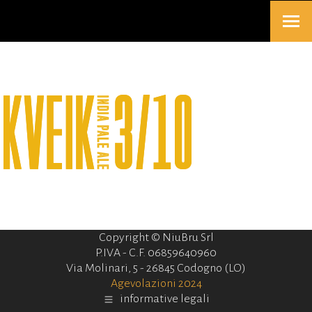
Copyright © NiuBru Srl
P.IVA - C.F. 06859640960
Via Molinari, 5 - 26845 Codogno (LO)
Agevolazioni 2024
informative legali