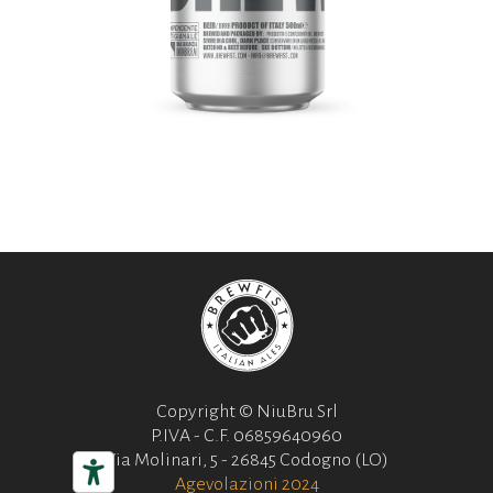
Copyright © NiuBru Srl
P.IVA - C.F. 06859640960
Via Molinari, 5 - 26845 Codogno (LO)
Agevolazioni 2024