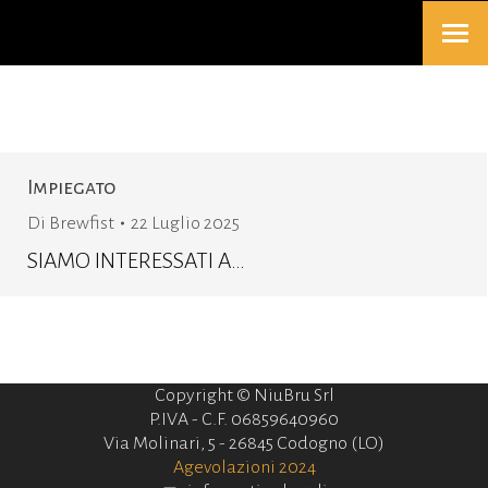
Impiegato
Di
Brewfist
22 Luglio 2025
SIAMO INTERESSATI A…
Copyright © NiuBru Srl
P.IVA - C.F. 06859640960
Via Molinari, 5 - 26845 Codogno (LO)
Agevolazioni 2024