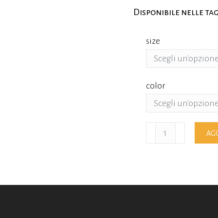
Disponibile nelle tagl
size
color
T-
AGG
Shirt
Brewfist
quantità