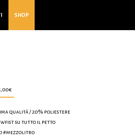
I
SHOP
5,00
€
ima qualità / 20% poliestere
wfist su tutto il petto
o #mezzolitro