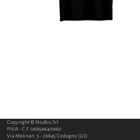
Copyright © NiuBru Srl
P.IVA - C.F. 06859640960
Via Molinari, 5 - 26845 Codogno (LO)