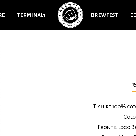
RE
TERMINAL1
BREWFEST
C
1
T-shirt 100% cot
Colo
Fronte: logo B