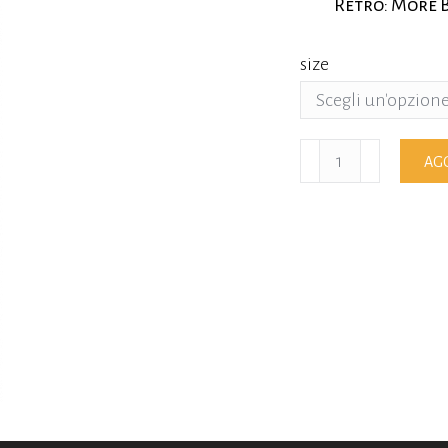
Retro: More 
size
T-
AGG
Shirt
More
Beer
More
People
quantità