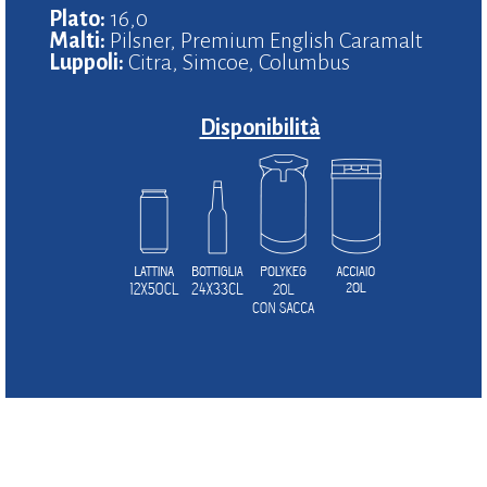
Plato:
16,0
Malti:
Pilsner, Premium English Caramalt
Luppoli:
Citra, Simcoe, Columbus
Disponibilità