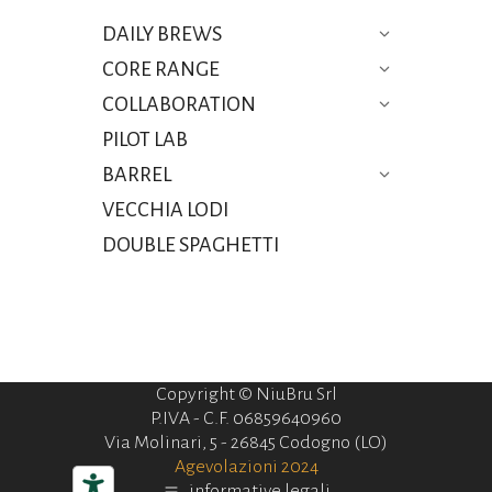
DAILY BREWS
CORE RANGE
COLLABORATION
PILOT LAB
BARREL
VECCHIA LODI
DOUBLE SPAGHETTI
Copyright © NiuBru Srl
P.IVA - C.F. 06859640960
Via Molinari, 5 - 26845 Codogno (LO)
Agevolazioni 2024
informative legali