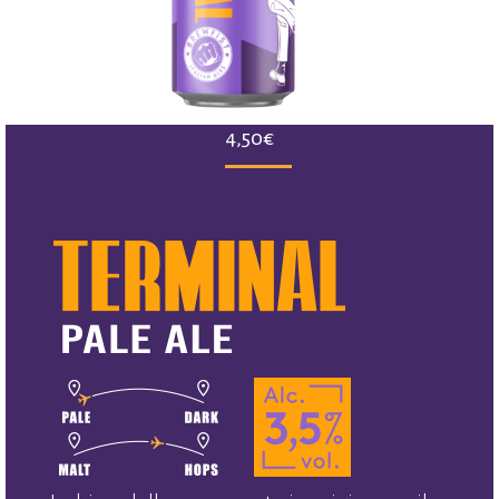
4,50
€